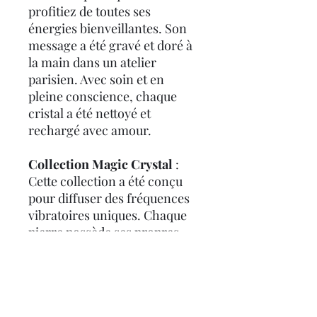
profitiez de toutes ses
énergies bienveillantes. Son
message a été gravé et doré à
la main dans un atelier
parisien. Avec soin et en
pleine conscience, chaque
cristal a été nettoyé et
rechargé avec amour.
Collection
Magic
Crystal
:
Cette collection a été conçu
pour diffuser des fréquences
vibratoires uniques. Chaque
pierre possède ses propres
propriétés énergétiques mais
aussi le champ vibratoire du
message ou du symbole
inscrit dans sa gravure