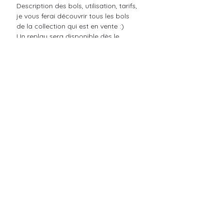
Description des bols, utilisation, tarifs, 
je vous ferai découvrir tous les bols 
de la collection qui est en vente :) 
Un replay sera disponible dès le 
lendemain pour celles.ceux qui ne 
pourront pas se connecter dimanche 
😉
Partager cet événement
MOONSISTERS PARIS
des expériences holistiques uniques avec Alexandra Fryda Marty
Contact :
alexandra@moonsistersparis.com
|
À Propos
|
Soundbaths
|
Bols de cristal
|
Cercles de Femmes
|
|
Cérémonies privées
|
Formations
|
Livres
|
Événements
|
Contact
|
|
Mentions légales
|
CGV
|
Politique de confidentialité
|
Charte de Déontologie