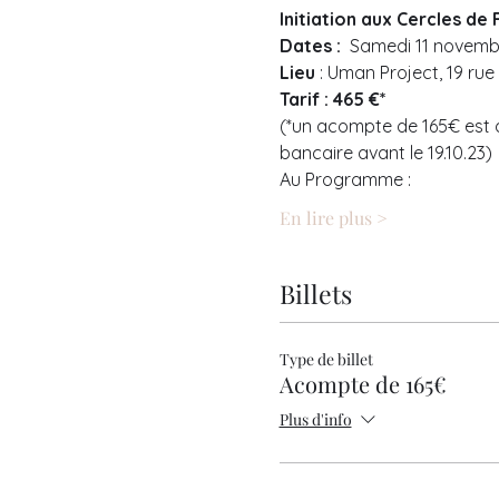
Initiation aux Cercles d
Dates :  
Samedi 11 novembr
Lieu 
: Uman Project, 19 rue
Tarif : 465 €* 
(*un acompte de 165€ est d
bancaire avant le 19.10.23) 
Au Programme :
En lire plus >
Billets
Type de billet
Acompte de 165€
Plus d'info