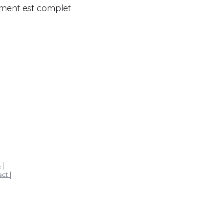
ment est complet
s
|
act
|