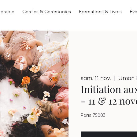
érapie
Cercles & Cérémonies
Formations & Livres
Év
sam. 11 nov.
  |  
Uman P
Initiation a
- 11 & 12 no
Paris 75003