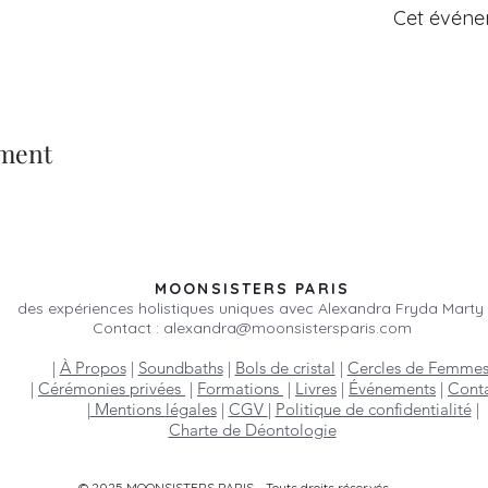
Cet événe
ement
MOONSISTERS PARIS
des expériences holistiques uniques avec Alexandra Fryda Marty
Contact :
alexandra@moonsistersparis.com
|
À Propos
|
Soundbaths
|
Bols de cristal
|
Cercles de Femme
|
Cérémonies privées
|
Formations
|
Livres
|
Événements
|
Cont
|
Mentions légales
|
CGV
|
Politique de confidentialité
|
Charte de Déontologie
© 2025 MOONSISTERS PARIS - Touts droits réservés