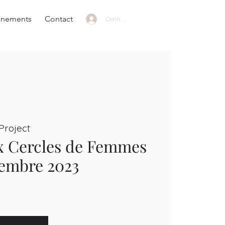
énements
Contact
Connexion
roject
ux Cercles de Femmes
vembre 2023