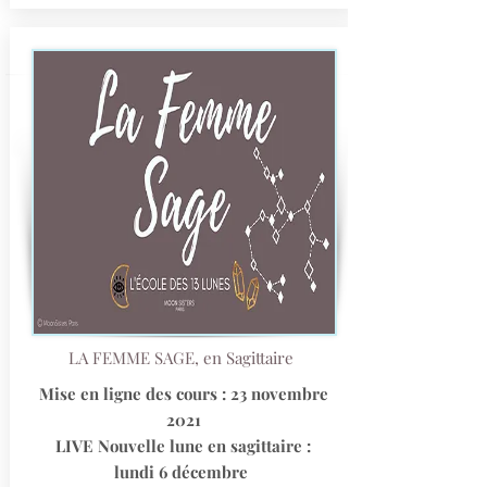
LA FEMME SAGE, en Sagittaire
Mise en ligne des cours : 23 novembre
2021
LIVE Nouvelle lune en sagittaire :
lundi 6 décembre